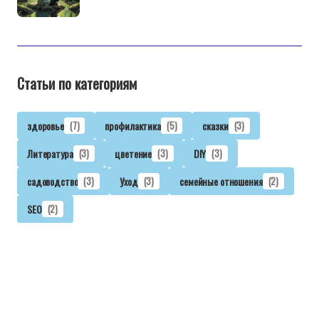
Статьи по категориям
здоровье
(7)
профилактика
(5)
сказки
(3)
Литература
(3)
цветение
(3)
DIY
(3)
садоводство
(3)
Уход
(3)
семейные отношения
(2)
SEO
(2)