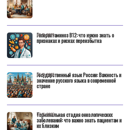
Гипервитаминоз B12: что нужно знать о
07-11-2025
признаках и рисках переизбытка
Государственный язык России: Важность и
07-11-2025
значение русского языка в современной
стране
Терминальная стадия онкологических
07-11-2025
заболеваний: что важно знать пациентам и
их близким