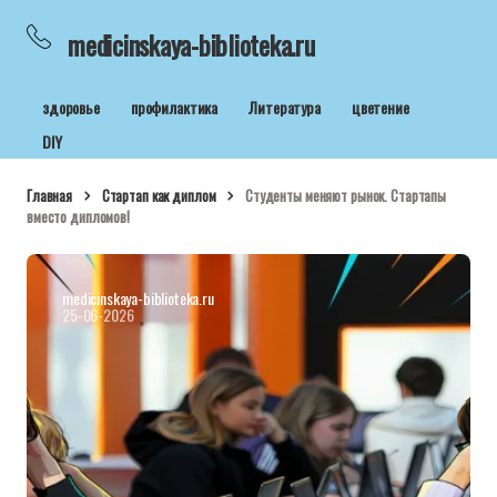
medicinskaya-biblioteka.ru
здоровье
профилактика
Литература
цветение
DIY
Главная
Стартап как диплом
Студенты меняют рынок. Стартапы
вместо дипломов!
medicinskaya-biblioteka.ru
25-06-2026