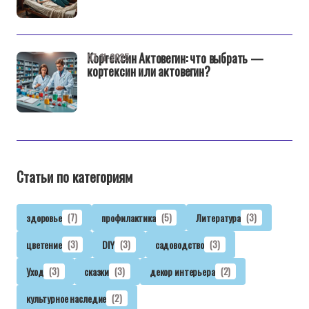
Кортексин Актовегин: что выбрать —
07-11-2025
кортексин или актовегин?
Статьи по категориям
здоровье
(7)
профилактика
(5)
Литература
(3)
цветение
(3)
DIY
(3)
садоводство
(3)
Уход
(3)
сказки
(3)
декор интерьера
(2)
культурное наследие
(2)