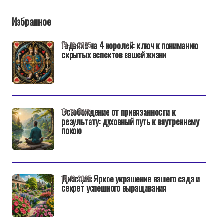
Избранное
Гадание на 4 королей: ключ к пониманию
15-12-2025
скрытых аспектов вашей жизни
Освобождение от привязанности к
14-12-2025
результату: духовный путь к внутреннему
покою
Диасция: Яркое украшение вашего сада и
14-12-2025
секрет успешного выращивания