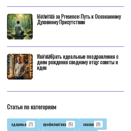
Молитва за Presence: Путь к Осознанному
14-12-2025
Духовному Присутствию
Как выбрать идеальные поздравления с
14-12-2025
днем рождения сводному отцу: советы и
идеи
Статьи по категориям
здоровье
(7)
профилактика
(5)
сказки
(3)