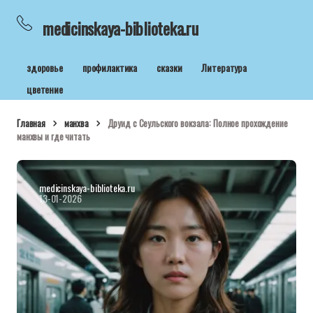
medicinskaya-biblioteka.ru
здоровье
профилактика
сказки
Литература
цветение
Главная
манхва
Друид с Сеульского вокзала: Полное прохождение
манхвы и где читать
medicinskaya-biblioteka.ru
13-01-2026