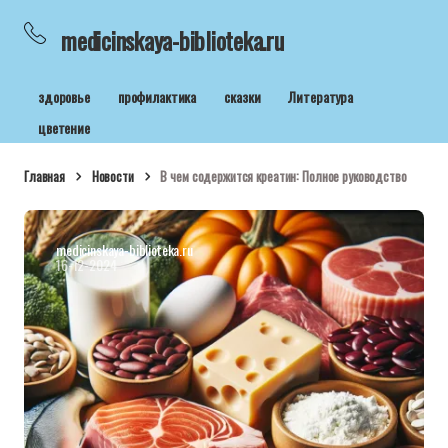
medicinskaya-biblioteka.ru
здоровье
профилактика
сказки
Литература
цветение
Главная
Новости
В чем содержится креатин: Полное руководство
medicinskaya-biblioteka.ru
16-12-2024