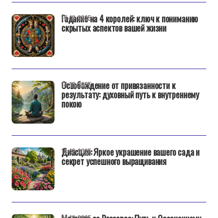
Гадание на 4 королей: ключ к пониманию
15-12-2025
скрытых аспектов вашей жизни
Освобождение от привязанности к
14-12-2025
результату: духовный путь к внутреннему
покою
Диасция: Яркое украшение вашего сада и
14-12-2025
секрет успешного выращивания
14-12-2025