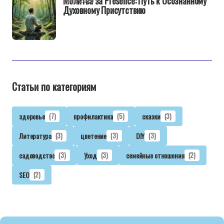
Молитва за Presence: Путь к Осознанному
Духовному Присутствию
Статьи по категориям
здоровье
(7)
профилактика
(5)
сказки
(3)
Литература
(3)
цветение
(3)
DIY
(3)
садоводство
(3)
Уход
(3)
семейные отношения
(2)
SEO
(2)