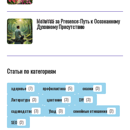
Молитва за Presence: Путь к Осознанному
14-12-2025
Духовному Присутствию
Статьи по категориям
здоровье
(7)
профилактика
(5)
сказки
(3)
Литература
(3)
цветение
(3)
DIY
(3)
садоводство
(3)
Уход
(3)
семейные отношения
(2)
SEO
(2)