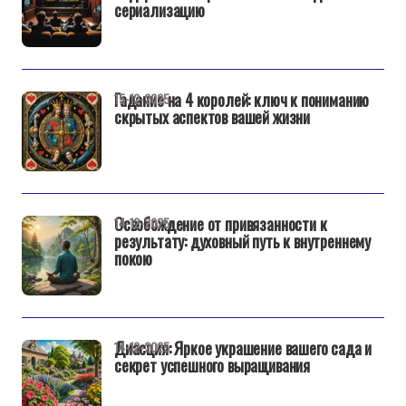
сериализацию
Гадание на 4 королей: ключ к пониманию
15-12-2025
скрытых аспектов вашей жизни
Освобождение от привязанности к
14-12-2025
результату: духовный путь к внутреннему
покою
Диасция: Яркое украшение вашего сада и
14-12-2025
секрет успешного выращивания