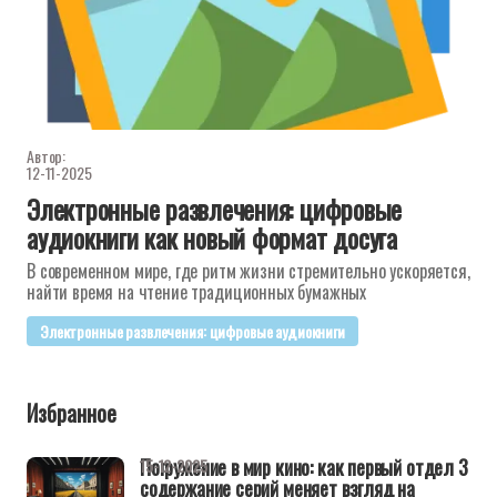
Автор:
12-11-2025
Электронные развлечения: цифровые
аудиокниги как новый формат досуга
В современном мире, где ритм жизни стремительно ускоряется,
найти время на чтение традиционных бумажных
Электронные развлечения: цифровые аудиокниги
Избранное
Погружение в мир кино: как первый отдел 3
15-12-2025
содержание серий меняет взгляд на