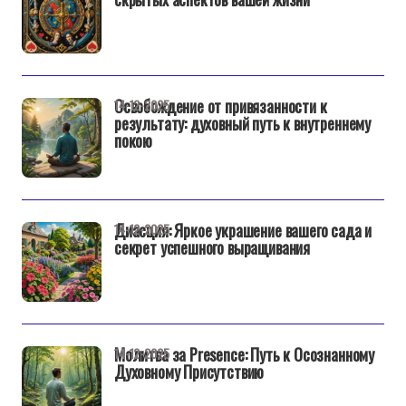
Освобождение от привязанности к
14-12-2025
результату: духовный путь к внутреннему
покою
Диасция: Яркое украшение вашего сада и
14-12-2025
секрет успешного выращивания
Молитва за Presence: Путь к Осознанному
14-12-2025
Духовному Присутствию