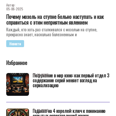
Автор:
05-06-2025
Почему мозоль на ступне больно наступать и как
справиться с этим неприятным явлением
Каждый, кто хоть раз сталкивался с мозолью на ступне,
прекрасно знает, насколько болезненным и
Новости
Избранное
Погружение в мир кино: как первый отдел 3
15-12-2025
содержание серий меняет взгляд на
сериализацию
Гадание на 4 королей: ключ к пониманию
15-12-2025
скрытых аспектов вашей жизни