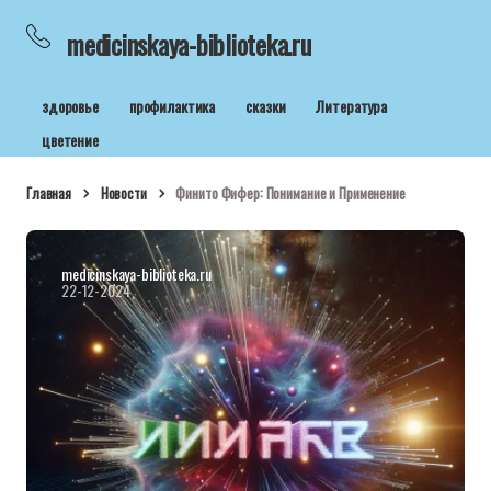
medicinskaya-biblioteka.ru
здоровье
профилактика
сказки
Литература
цветение
Главная
Новости
Финито Фифер: Понимание и Применение
medicinskaya-biblioteka.ru
22-12-2024