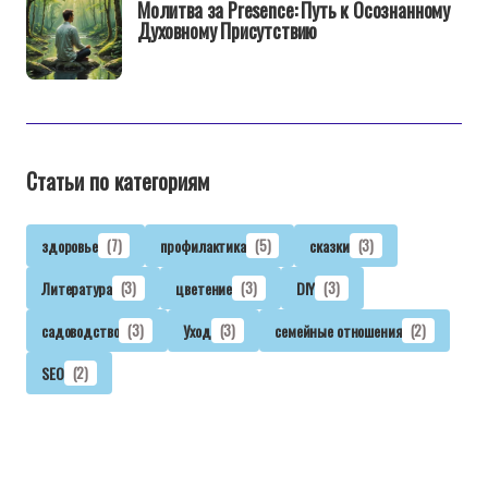
Молитва за Presence: Путь к Осознанному
Духовному Присутствию
Статьи по категориям
здоровье
(7)
профилактика
(5)
сказки
(3)
Литература
(3)
цветение
(3)
DIY
(3)
садоводство
(3)
Уход
(3)
семейные отношения
(2)
SEO
(2)