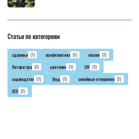
Статьи по категориям
здоровье
(7)
профилактика
(5)
сказки
(3)
Литература
(3)
цветение
(3)
DIY
(3)
садоводство
(3)
Уход
(3)
семейные отношения
(2)
SEO
(2)