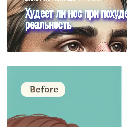
Худеет ли нос при похуд
реальность