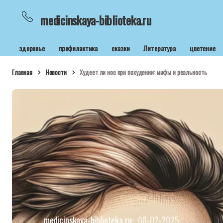
medicinskaya-biblioteka.ru
здоровье
профилактика
сказки
Литература
цветение
Главная
Новости
Худеет ли нос при похудении: мифы и реальность
medicinskaya-biblioteka.ru
08-02-2025