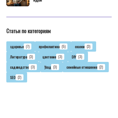
Статьи по категориям
здоровье
(7)
профилактика
(5)
сказки
(3)
Литература
(3)
цветение
(3)
DIY
(3)
садоводство
(3)
Уход
(3)
семейные отношения
(2)
SEO
(2)