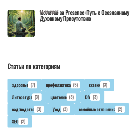
Молитва за Presence: Путь к Осознанному
14-12-2025
Духовному Присутствию
Статьи по категориям
здоровье
(7)
профилактика
(5)
сказки
(3)
Литература
(3)
цветение
(3)
DIY
(3)
садоводство
(3)
Уход
(3)
семейные отношения
(2)
SEO
(2)