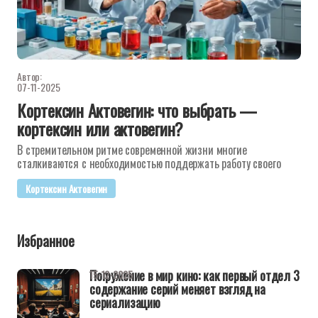
Автор:
07-11-2025
Кортексин Актовегин: что выбрать —
кортексин или актовегин?
В стремительном ритме современной жизни многие
сталкиваются с необходимостью поддержать работу своего
Кортексин Актовегин
Избранное
Погружение в мир кино: как первый отдел 3
15-12-2025
содержание серий меняет взгляд на
сериализацию