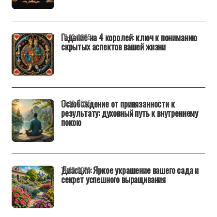
Гадание на 4 королей: ключ к пониманию
15-12-2025
скрытых аспектов вашей жизни
Освобождение от привязанности к
14-12-2025
результату: духовный путь к внутреннему
покою
Диасция: Яркое украшение вашего сада и
14-12-2025
секрет успешного выращивания