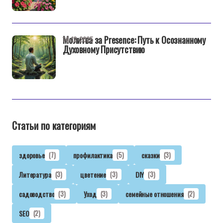
Молитва за Presence: Путь к Осознанному
14-12-2025
Духовному Присутствию
Статьи по категориям
здоровье
(7)
профилактика
(5)
сказки
(3)
Литература
(3)
цветение
(3)
DIY
(3)
садоводство
(3)
Уход
(3)
семейные отношения
(2)
SEO
(2)