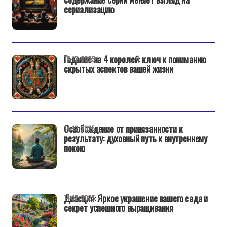
сериализацию
Гадание на 4 королей: ключ к пониманию
15-12-2025
скрытых аспектов вашей жизни
Освобождение от привязанности к
14-12-2025
результату: духовный путь к внутреннему
покою
Диасция: Яркое украшение вашего сада и
14-12-2025
секрет успешного выращивания