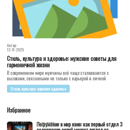
Автор:
13-11-2025
Стиль, культура и здоровье: мужские советы для
гармоничной жизни
В современном мире мужчины всё чаще сталкиваются с
вызовами, связанными не только с карьерой и личной
Стиль культура: мужские здоровье
Избранное
Погружение в мир кино: как первый отдел 3
15-12-2025
содержание серий меняет взгляд на