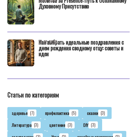
Молитва за Presence: Путь к Осознанному
Духовному Присутствию
Как выбрать идеальные поздравления с
14-12-2025
днем рождения сводному отцу: советы и
идеи
Статьи по категориям
здоровье
(7)
профилактика
(5)
сказки
(3)
Литература
(3)
цветение
(3)
DIY
(3)
садоводство
(3)
Уход
(3)
семейные отношения
(2)