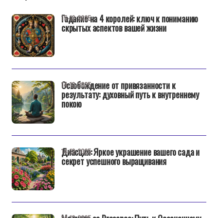
Гадание на 4 королей: ключ к пониманию
15-12-2025
скрытых аспектов вашей жизни
Освобождение от привязанности к
14-12-2025
результату: духовный путь к внутреннему
покою
Диасция: Яркое украшение вашего сада и
14-12-2025
секрет успешного выращивания
14-12-2025