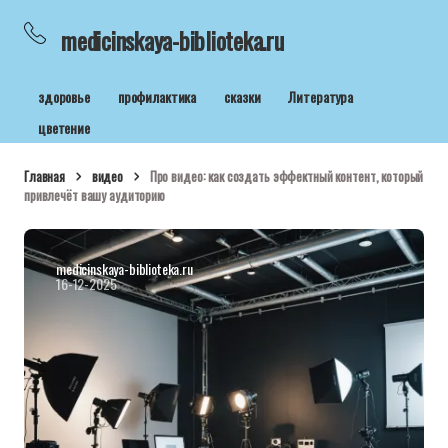
medicinskaya-biblioteka.ru
здоровье
профилактика
сказки
Литература
цветение
Главная
видео
Про видео: как создать эффектный контент, который
привлечёт вашу аудиторию
medicinskaya-biblioteka.ru
16-12-2025