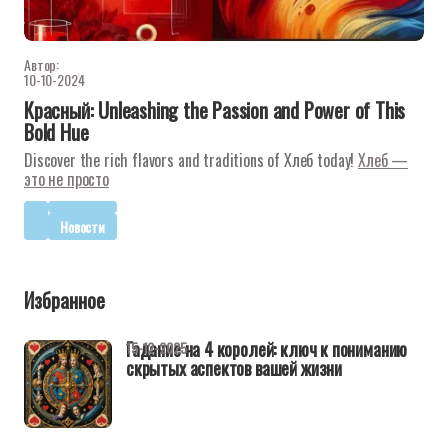
Автор:
10-10-2024
Красный: Unleashing the Passion and Power of This
Bold Hue
Discover the rich flavors and traditions of Хлеб today!
Хлеб —
это не просто
Новости
Избранное
Гадание на 4 королей: ключ к пониманию
15-12-2025
скрытых аспектов вашей жизни