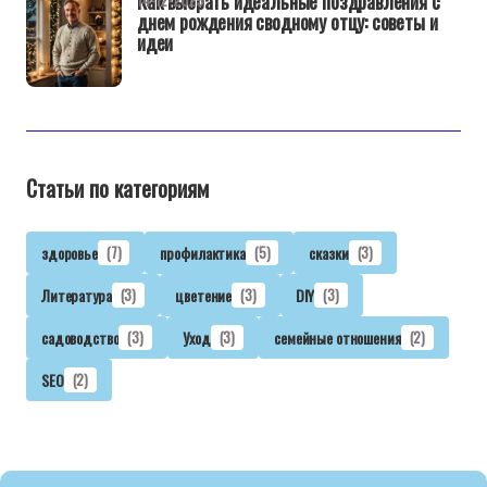
Как выбрать идеальные поздравления с
днем рождения сводному отцу: советы и
идеи
Статьи по категориям
здоровье
(7)
профилактика
(5)
сказки
(3)
Литература
(3)
цветение
(3)
DIY
(3)
садоводство
(3)
Уход
(3)
семейные отношения
(2)
SEO
(2)