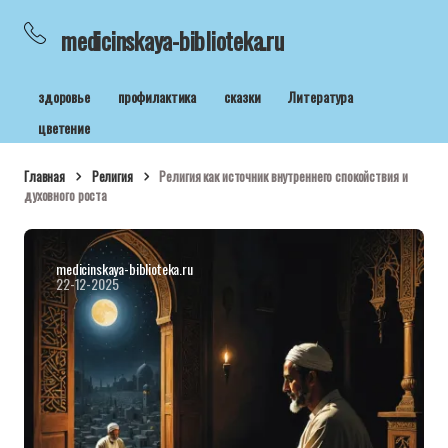
medicinskaya-biblioteka.ru
здоровье
профилактика
сказки
Литература
цветение
Главная
Религия
Религия как источник внутреннего спокойствия и
духовного роста
medicinskaya-biblioteka.ru
22-12-2025