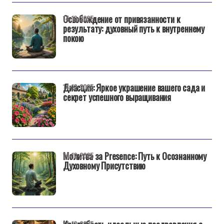
Освобождение от привязанности к
14-12-2025
результату: духовный путь к внутреннему
покою
Диасция: Яркое украшение вашего сада и
14-12-2025
секрет успешного выращивания
Молитва за Presence: Путь к Осознанному
14-12-2025
Духовному Присутствию
14-12-2025