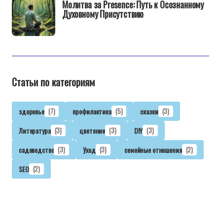
Молитва за Presence: Путь к Осознанному
Духовному Присутствию
Статьи по категориям
здоровье
(7)
профилактика
(5)
сказки
(3)
Литература
(3)
цветение
(3)
DIY
(3)
садоводство
(3)
Уход
(3)
семейные отношения
(2)
SEO
(2)