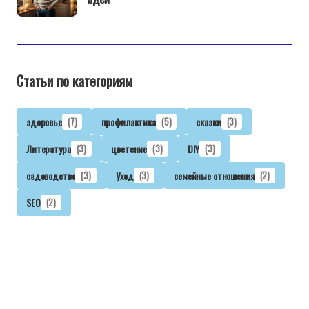
Статьи по категориям
здоровье
(7)
профилактика
(5)
сказки
(3)
Литература
(3)
цветение
(3)
DIY
(3)
садоводство
(3)
Уход
(3)
семейные отношения
(2)
SEO
(2)