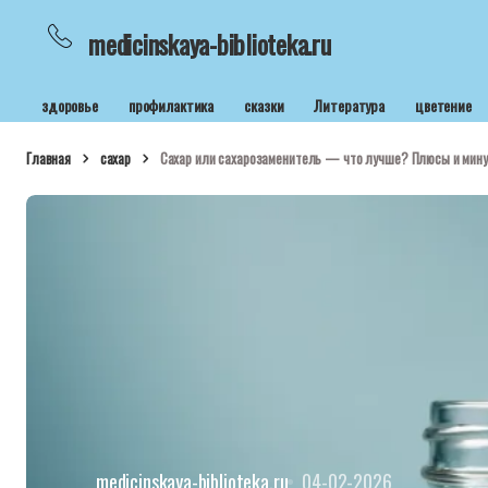
medicinskaya-biblioteka.ru
здоровье
профилактика
сказки
Литература
цветение
Главная
сахар
Сахар или сахарозаменитель — что лучше? Плюсы и мин
medicinskaya-biblioteka.ru
04-02-2026