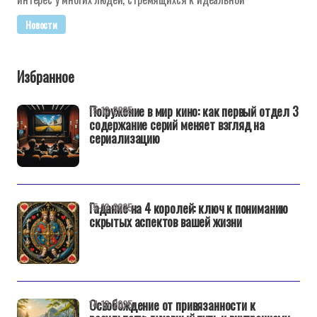
Новости
Избранное
Погружение в мир кино: как первый отдел 3
15-12-2025
содержание серий меняет взгляд на
сериализацию
Гадание на 4 королей: ключ к пониманию
15-12-2025
скрытых аспектов вашей жизни
Освобождение от привязанности к
14-12-2025