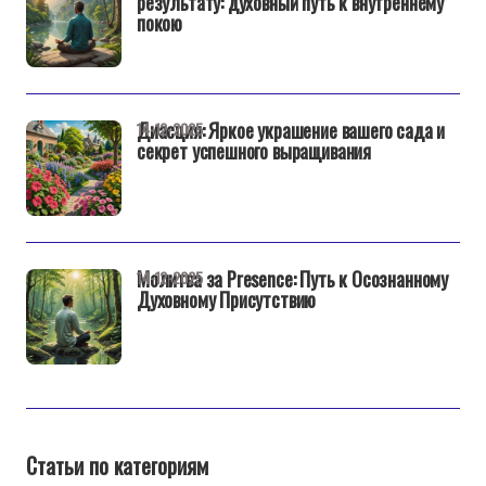
результату: духовный путь к внутреннему
покою
Диасция: Яркое украшение вашего сада и
14-12-2025
секрет успешного выращивания
Молитва за Presence: Путь к Осознанному
14-12-2025
Духовному Присутствию
Статьи по категориям