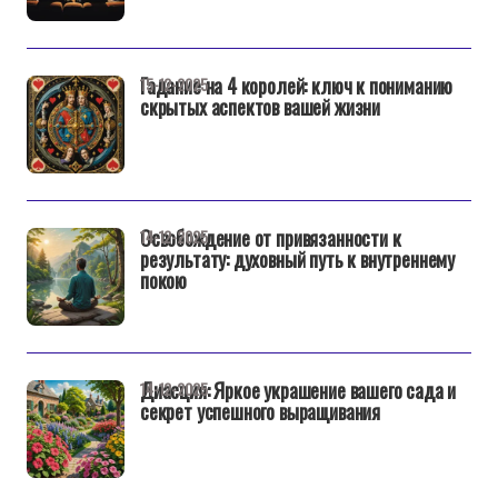
Гадание на 4 королей: ключ к пониманию
15-12-2025
скрытых аспектов вашей жизни
Освобождение от привязанности к
14-12-2025
результату: духовный путь к внутреннему
покою
Диасция: Яркое украшение вашего сада и
14-12-2025
секрет успешного выращивания