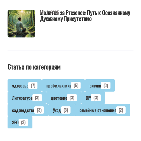
Молитва за Presence: Путь к Осознанному
14-12-2025
Духовному Присутствию
Статьи по категориям
здоровье
(7)
профилактика
(5)
сказки
(3)
Литература
(3)
цветение
(3)
DIY
(3)
садоводство
(3)
Уход
(3)
семейные отношения
(2)
SEO
(2)